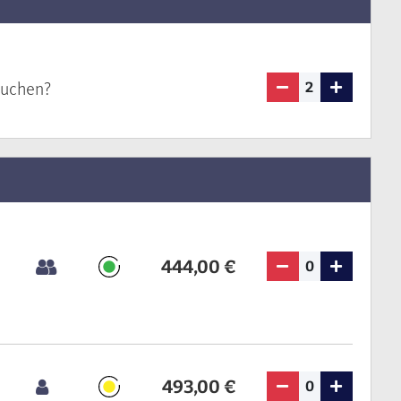
buchen?
2
444,00 €
0
493,00 €
0