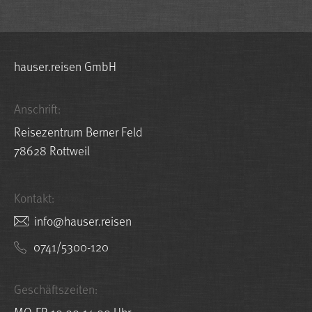
hauser.reisen GmbH
Anschrift:
Reisezentrum Berner Feld
78628 Rottweil
Kontakt:
nesier.resuah@ofni
0741/5300-120
Geschäftszeiten:
MO-FR 10:00-14:00 Uhr